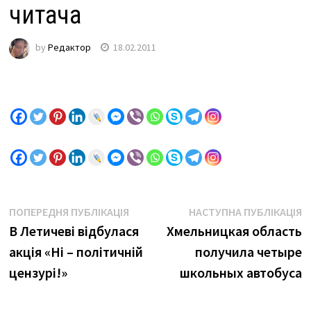
читача
by
Редактор
18.02.2011
Навігація
Previous
Н
ПОПЕРЕДНЯ ПУБЛІКАЦІЯ
НАСТУПНА ПУБЛІКАЦІЯ
post:
п
В Летичеві відбулася
Хмельницкая область
записів
акція «Ні – політичній
получила четыре
цензурі!»
школьных автобуса