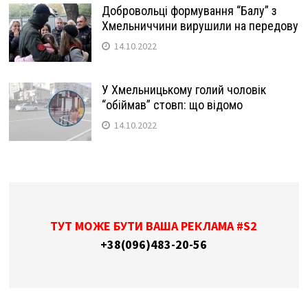
Добровольці формування “Балу” з
Хмельниччини вирушили на передову
14.10.2022
У Хмельницькому голий чоловік
“обіймав” стовп: що відомо
14.10.2022
ТУТ МОЖЕ БУТИ ВАША РЕКЛАМА #S2
+38(096)483-20-56