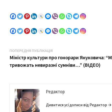
Навігація
Previous
ПОПЕРЕДНЯ ПУБЛІКАЦІЯ
post:
Міністр культури про гонорари Януковича: “
записів
тривожать невиразні сумніви…” (ВІДЕО)
Редактор
Дивитися усі дописи від Редактор →