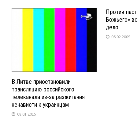
Против пас
Божьего» во
дело
06.02.2009
В Литве приостановили
трансляцию российского
телеканала из-за разжигания
ненависти к украинцам
08.01.2015