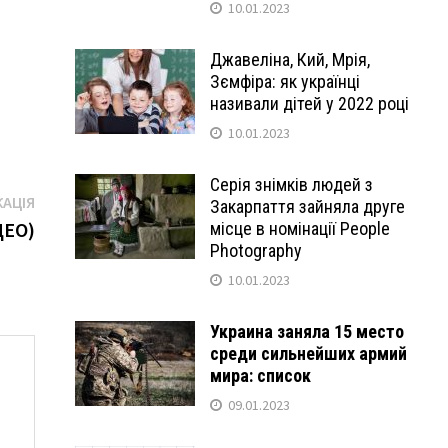
10.01.2023
Джавеліна, Кий, Мрія,
Зємфіра: як українці
називали дітей у 2022 році
10.01.2023
Серія знімків людей з
Наступна
КАЦІЯ
Закарпаття зайняла друге
публікація:
ДЕО)
місце в номінації People
Photography
10.01.2023
Украина заняла 15 место
среди сильнейших армий
мира: список
09.01.2023