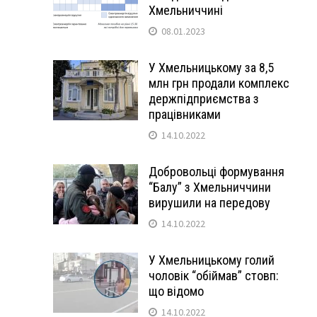
Хмельниччині
08.01.2023
У Хмельницькому за 8,5
млн грн продали комплекс
держпідприємства з
працівниками
14.10.2022
Добровольці формування
“Балу” з Хмельниччини
вирушили на передову
14.10.2022
У Хмельницькому голий
чоловік “обіймав” стовп:
що відомо
14.10.2022