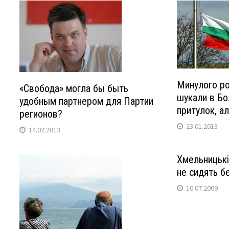
Минулого ро
«Свобода» могла бы быть
шукали в Бол
удобным партнером для Партии
притулок, а
регионов?
23.01.2013
14.02.2013
Хмельницькі
не сидять бе
10.07.2009