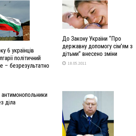
До Закону України “Про
державну допомогу сім'ям з
ку 6 українців
дітьми” внесено зміни
гарії політичний
18.05.2011
ле – безрезультатно
 антимонопольники
з діла